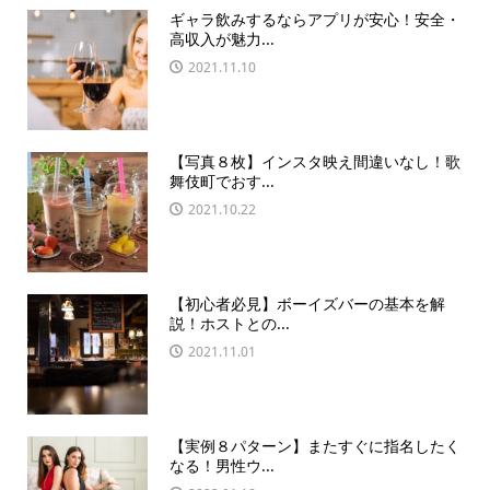
ギャラ飲みするならアプリが安心！安全・
高収入が魅力...
2021.11.10
【写真８枚】インスタ映え間違いなし！歌
舞伎町でおす...
2021.10.22
【初心者必見】ボーイズバーの基本を解
説！ホストとの...
2021.11.01
【実例８パターン】またすぐに指名したく
なる！男性ウ...