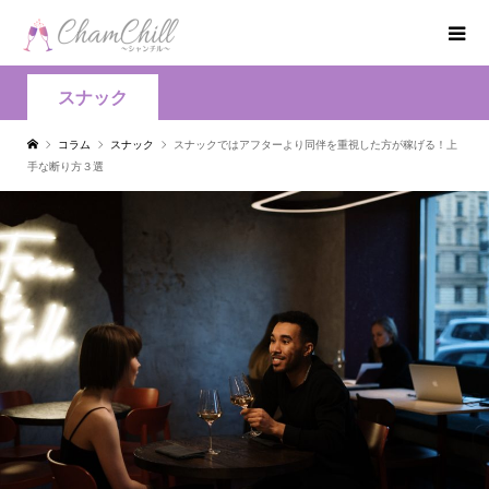
スナック
コラム
スナック
スナックではアフターより同伴を重視した方が稼げる！上
手な断り方３選