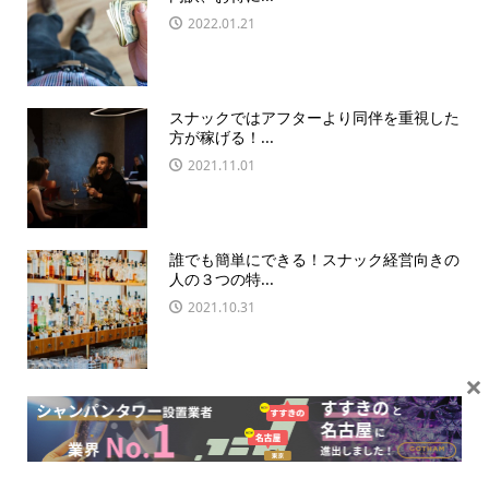
2022.01.21
スナックではアフターより同伴を重視した
方が稼げる！...
2021.11.01
誰でも簡単にできる！スナック経営向きの
人の３つの特...
2021.10.31
×
【常連激増】スナックの定番メニュー５選
とテンプレー...
2021.10.31