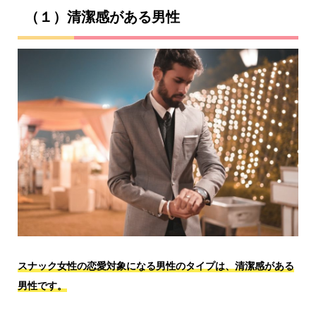
（１）清潔感がある男性
スナック女性の恋愛対象になる男性のタイプは、清潔感がある
男性です。