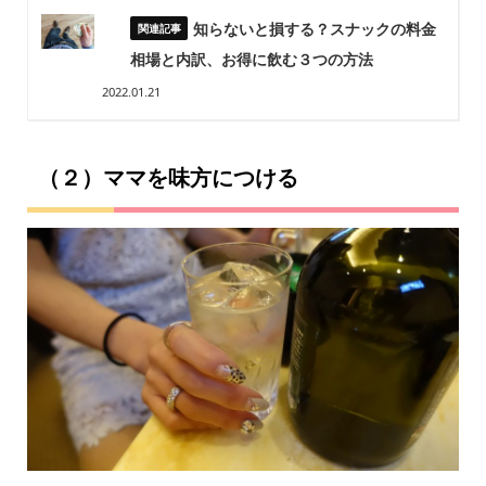
知らないと損する？スナックの料金
相場と内訳、お得に飲む３つの方法
2022.01.21
（２）ママを味方につける