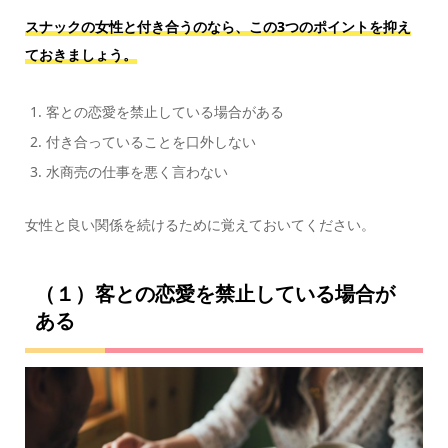
スナックの女性と付き合うのなら、この3つのポイントを抑え
ておきましょう。
客との恋愛を禁止している場合がある
付き合っていることを口外しない
水商売の仕事を悪く言わない
女性と良い関係を続けるために覚えておいてください。
（１）客との恋愛を禁止している場合が
ある