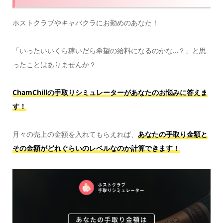
ホストクラブやキャバクラにお勤めのあなた！
「いったいいくら稼いだら希望の給料になるのかな…？」と思
ったことはありませんか？
ChamChillの手取りシミュレーターがあなたのお悩みに答えま
す！
月々の売上の金額を入れてもらえれば、
あなたの手取り金額と
その金額がどれぐらいのレベルなのか計算できます！