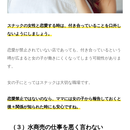
スナックの女性と恋愛する時は、付き合っていることを口外し
ないようにしましょう。
恋愛が禁止されていない店であっても、付き合っているという
噂が広まると女の子が働きにくくなってしまう可能性がありま
す。
女の子にとってはスナックは大切な職場です。
恋愛禁止ではないのなら、ママには女の子から報告しておくと
後々関係が知られた時にも安心ですね。
（３）水商売の仕事を悪く言わない