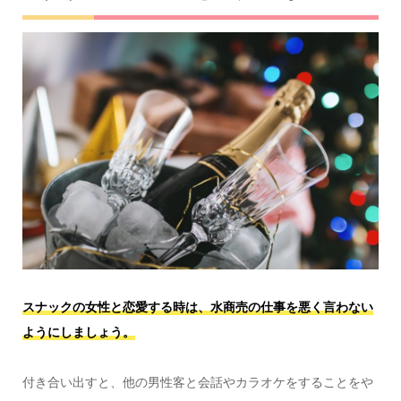
スナックの女性と恋愛する時は、水商売の仕事を悪く言わない
ようにしましょう。
付き合い出すと、他の男性客と会話やカラオケをすることをや