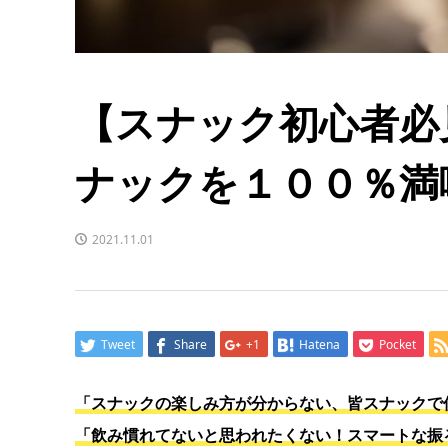
【スナック初心者必
ナックを１００％満
2021.11.01
Tweet
Share
+1
Hatena
Pocket
「スナックの楽しみ方が分からない、皆スナックで
「飲み慣れてないと思われたくない！スマートな振