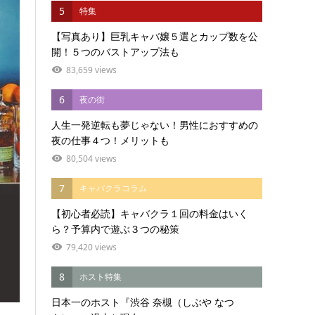
5
特集
【写真あり】巨乳キャバ嬢５選とカップ数を公
開！５つのバストアップ法も
83,659 views
6
夜の街
人生一発逆転も夢じゃない！男性におすすめの
夜の仕事４つ！メリットも
80,504 views
7
キャバクラコラム
【初心者必読】キャバクラ１回の料金はいく
ら？予算内で遊ぶ３つの秘策
79,420 views
8
ホスト特集
日本一のホスト『渋谷 奈槻（しぶや なつ