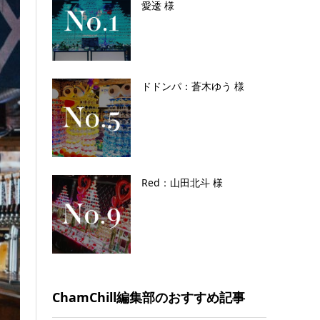
愛逶 様
ドドンパ：蒼木ゆう 様
Red：山田北斗 様
ChamChill編集部のおすすめ記事