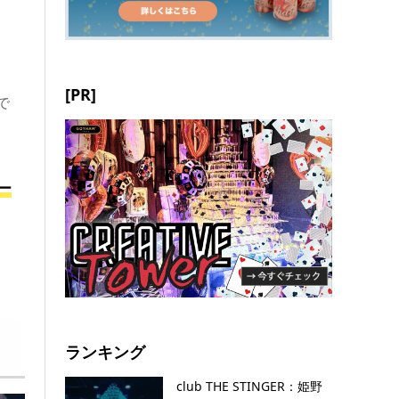
[PR]
で
ー
ランキング
club THE STINGER：姫野