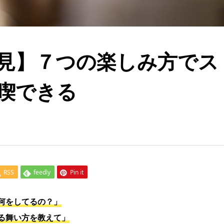
見】７つの楽しみ方でス
喫できる
RSS
feedly
Pin it
何をしてるの？」
る舞い方を教えて」