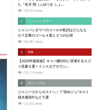
た『冬月 翔（ふゆつき しょ...
195,753 views
2
シャンパンタワー
シャンパンタワーのコールや歌詞はどんなも
の？定番のコール４選と３つの心得
182,481 views
3
特集
【2020年最新版】キャバ嬢SNSに登場するスゴ
イ富豪５選！インスタアカウン...
123,119 views
4
ホストコラム
ジャニーズからホストへ！？”辞めジュ”ホスト
桜木優美叶など５選
122,755 views