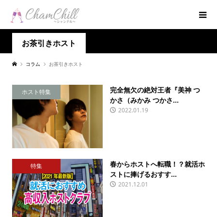
お茶引きホスト
コラム
お茶引きホスト
完全無欠の絶対王者『美神 つ
ホスト特集
かさ（みかみ つかさ...
2022.01.19
春からホストへ転職！？就活ホ
特集
ストに捧げるおすす...
2021.12.01