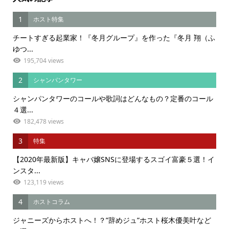
1
ホスト特集
チートすぎる起業家！『冬月グループ』を作った『冬月 翔（ふ
ゆつ...
195,704 views
2
シャンパンタワー
シャンパンタワーのコールや歌詞はどんなもの？定番のコール
４選...
182,478 views
3
特集
【2020年最新版】キャバ嬢SNSに登場するスゴイ富豪５選！イ
ンスタ...
123,119 views
4
ホストコラム
ジャニーズからホストへ！？”辞めジュ”ホスト桜木優美叶など