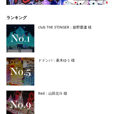
ランキング
club THE STINGER：姫野愛逶 様
ドドンパ：蒼木ゆう 様
Red：山田北斗 様