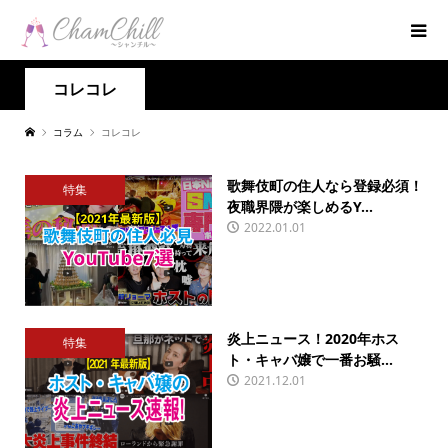
コレコレ
コラム
コレコレ
歌舞伎町の住人なら登録必須！
特集
夜職界隈が楽しめるY...
2022.01.01
炎上ニュース！2020年ホス
特集
ト・キャバ嬢で一番お騒...
2021.12.01