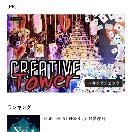
[PR]
ランキング
club THE STINGER：姫野愛逶 様