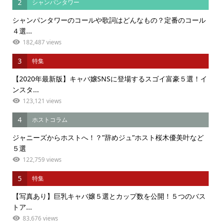
2
シャンパンタワー
シャンパンタワーのコールや歌詞はどんなもの？定番のコール
４選...
182,487 views
3
特集
【2020年最新版】キャバ嬢SNSに登場するスゴイ富豪５選！イ
ンスタ...
123,121 views
4
ホストコラム
ジャニーズからホストへ！？”辞めジュ”ホスト桜木優美叶など
５選
122,759 views
5
特集
【写真あり】巨乳キャバ嬢５選とカップ数を公開！５つのバス
トア...
83,676 views