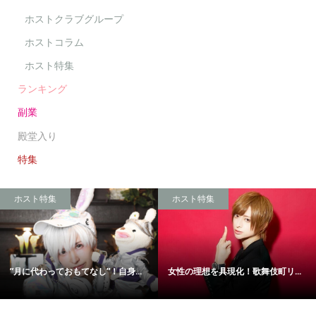
ホストクラブグループ
ホストコラム
ホスト特集
ランキング
副業
殿堂入り
特集
ホスト特集
ホスト特集
”月に代わっておもてなし”！自身...
女性の理想を具現化！歌舞伎町リ...