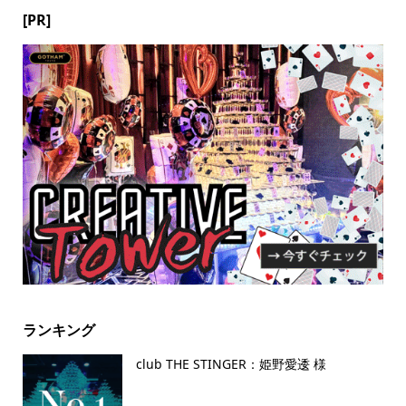
[PR]
ランキング
club THE STINGER：姫野愛逶 様