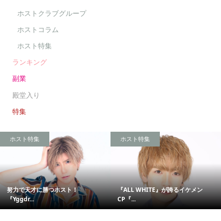
ホストクラブグループ
ホストコラム
ホスト特集
ランキング
副業
殿堂入り
特集
ホスト特集
ホスト特集
努力で天才に勝つホスト！
『ALL WHITE』が誇るイケメン
『Yggdr...
CP『...