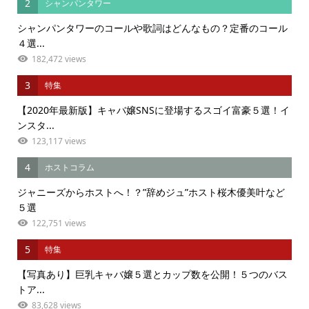
2
シャンパンタワー
シャンパンタワーのコールや歌詞はどんなもの？定番のコール
４選...
182,472 views
3
特集
【2020年最新版】キャバ嬢SNSに登場するスゴイ富豪５選！イ
ンスタ...
123,117 views
4
ホストコラム
ジャニーズからホストへ！？”辞めジュ”ホスト桜木優美叶など
５選
122,751 views
5
特集
【写真あり】巨乳キャバ嬢５選とカップ数を公開！５つのバス
トア...
83,628 views