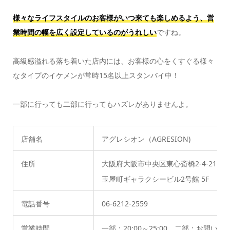
様々なライフスタイルのお客様がいつ来ても楽しめるよう、営
業時間の幅を広く設定しているのがうれしい
ですね。
高級感溢れる落ち着いた店内には、お客様の心をくすぐる様々
なタイプのイケメンが常時15名以上スタンバイ中！
一部に行っても二部に行ってもハズレがありませんよ。
店舗名
アグレシオン（AGRESION)
住所
大阪府大阪市中央区東心斎橋2-4-21
玉屋町ギャラクシービル2号館 5F
電話番号
06-6212-2559
営業時間
一部：20:00～25:00、二部：お問い合