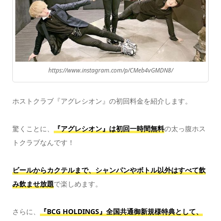
https://www.instagram.com/p/CMeb4vGMDN8/
ホストクラブ『アグレシオン』の初回料金を紹介します。
驚くことに、
『アグレシオン』は初回一時間無料
の太っ腹ホス
トクラブなんです！
ビールからカクテルまで、シャンパンやボトル以外はすべて飲
み飲ませ放題
で楽しめます。
さらに、
『BCG HOLDINGS』全国共通御新規様特典として、