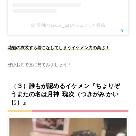
旋 勝利(@syouri_a1)がシェアした投稿
花魁の衣装すら着こなしてしまうイケメン力の高さ！
ぜひお店で直に見てみましょう！
（
３）誰もが認めるイケメン『ちょりぞ
うまたの名は月神 瑰次（つきがみ かい
じ）』