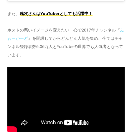
また、
瑰次さんはYouTuberとしても活躍中！
ホストの悪いイメージを変えたい一心で2017年チャンネル『
ふ
ぉーかーど
』を開設してからどんどん人気を集め、今ではチャ
ンネル登録者数6.06万人とYouTubeの世界でも人気者となって
います。