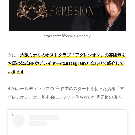
https://stat.blogskin.ameba.jp
次に、
大阪ミナミのホストクラブ『アグレシオン』の雰囲気を
お店の公式HPやプレイヤーのInstagramと合わせて紹介して
いきます
。
BCGホールディングスの1部営業のスタートを切った店舗『ア
グレシオン』は、基本的にシックで落ち着いた雰囲気の店内。