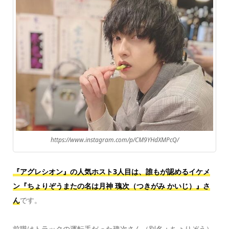
https://www.instagram.com/p/CM9YHdXMPcQ/
『アグレシオン』の人気ホスト3人目は、
誰もが認めるイケメ
ン『ちょりぞうまたの名は月神 瑰次（つきがみ かいじ）』さ
ん
です。
前職はトラックの運転手だった瑰次さん（別名：ちょりぞう）