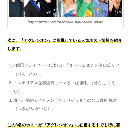
https://twitter.com/chorizooo_sub/header_photo
次に、『アグレシオン』に所属している人気ホスト情報を紹介
します
。
1億円プレイヤー・代表代行『まっしゅ またの名は旋リツ
（せん りつ）』
ミステリアスな雰囲気にハマる『旋 勝利 （せん しょう
り）』
誰もが認めるイケメン『ちょりぞうまたの名は月神 瑰次
（つきがみ かいじ）』
この3名のホストが『アグレシオン』に在籍する中でも特に有