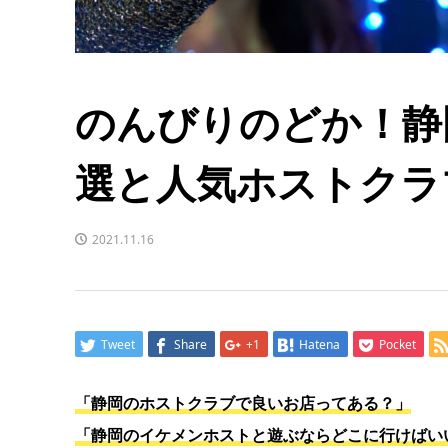
のんびりのどか！静
選と人気ホストクラ
2021.11.16
Tweet
Share
+1
Hatena
Pocket
「静岡のホストクラブで良いお店ってある？」
「静岡のイケメンホストと遊ぶならどこに行けばい