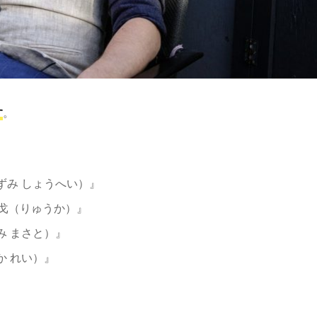
す
。
いずみ しょうへい）』
竜戈（りゅうか）』
み まさと）』
か れい）』