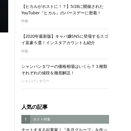
【ヒカルがホストに！？】5/28に開催された
YouTuber『ヒカル』のバースデーに密着！
特集
【2020年最新版】キャバ嬢SNSに登場するスゴ
イ富豪５選！インスタアカウントも紹介
特集
シャンパンタワーの価格相場はいくら？３種類
それぞれの値段を徹底解説！
シャンパンタワー
人気の記事
1
ホスト特集
チートすぎる起業家！『冬月グループ』を作っ