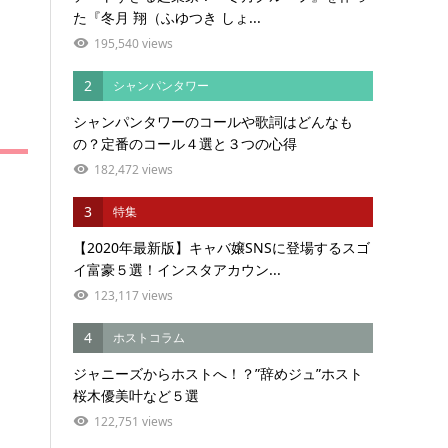
た『冬月 翔（ふゆつき しょ...
195,540 views
2
シャンパンタワー
シャンパンタワーのコールや歌詞はどんなも
の？定番のコール４選と３つの心得
182,472 views
3
特集
【2020年最新版】キャバ嬢SNSに登場するスゴ
イ富豪５選！インスタアカウン...
123,117 views
4
ホストコラム
ジャニーズからホストへ！？”辞めジュ”ホスト
桜木優美叶など５選
122,751 views