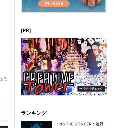
[PR]
なる
ランキング
club THE STINGER：姫野