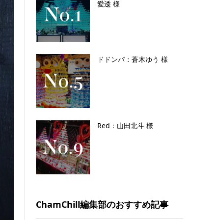
愛逶 様
ドドンパ：蒼木ゆう 様
Red：山田北斗 様
ChamChill編集部のおすすめ記事