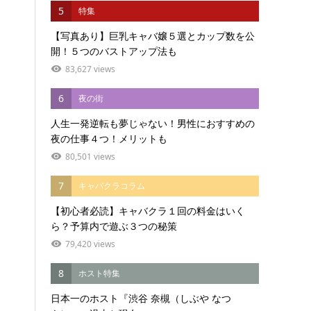
5
特集
【写真あり】巨乳キャバ嬢５選とカップ数を公
開！５つのバストアップ法も
83,627 views
6
夜の街
人生一発逆転も夢じゃない！男性におすすめの
夜の仕事４つ！メリットも
80,501 views
7
キャバクラコラム
【初心者必読】キャバクラ１回の料金はいく
ら？予算内で遊ぶ３つの秘策
79,420 views
8
ホスト特集
日本一のホスト『渋谷 奈槻（しぶや なつ