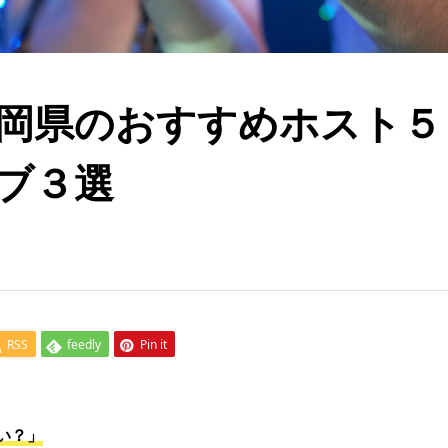
岡県のおすすめホスト５
ブ３選
RSS
feedly
Pin it
い？」