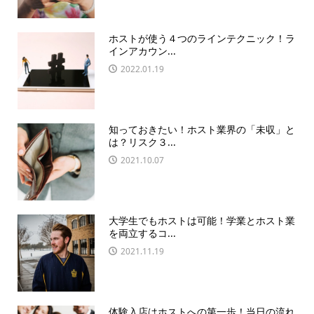
ホストが使う４つのラインテクニック！ラ
インアカウン...
2022.01.19
知っておきたい！ホスト業界の「未収」と
は？リスク３...
2021.10.07
大学生でもホストは可能！学業とホスト業
を両立するコ...
2021.11.19
体験入店はホストへの第一歩！当日の流れ