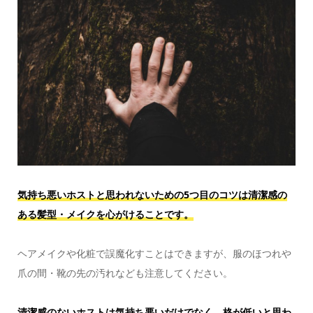
気持ち悪いホストと思われないための5つ目のコツは清潔感の
ある髪型・メイクを心がけることです。
ヘアメイクや化粧で誤魔化すことはできますが、服のほつれや
爪の間・靴の先の汚れなども注意してください。
清潔感のないホストは気持ち悪いだけでなく、格が低いと思わ