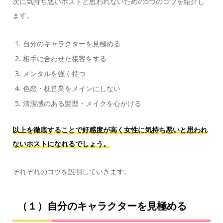
次に気持ち悪いホストと思われないための5つのコツを紹介し
ます。
自分のキャラクターを見極める
相手に合わせた接客をする
メンタルを強く持つ
色恋・枕営業をメインにしない
清潔感のある髪型・メイクを心がける
以上を徹底することで好感度が高く女性に気持ち悪いと思われ
ないホストになれるでしょう。
それぞれのコツを説明していきます。
（１）自分のキャラクターを見極める