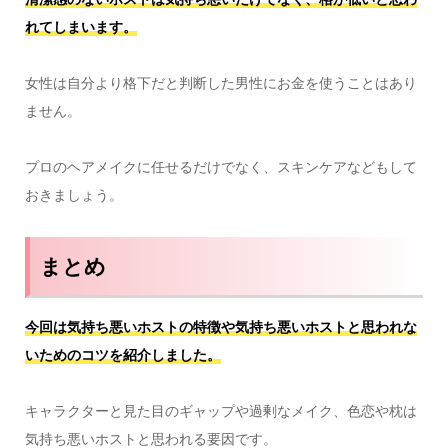
れてしまいます。
女性は自分より格下だと判断した男性にお金を使うことはあり
ません。
プロのヘアメイクに任せるだけでなく、スキンケアなどもして
おきましょう。
まとめ
今回は気持ち悪いホストの特徴や気持ち悪いホストと思われな
いためのコツを紹介しました。
キャラクターと見た目のギャップや過剰なメイク、色恋や枕は
気持ち悪いホストと思われる要因です。