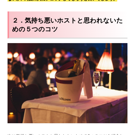
２．気持ち悪いホストと思われないた
めの５つのコツ