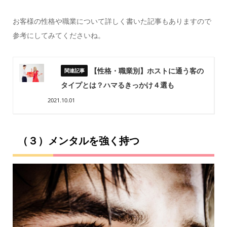
お客様の性格や職業について詳しく書いた記事もありますので
参考にしてみてくださいね。
【性格・職業別】ホストに通う客の
タイプとは？ハマるきっかけ４選も
2021.10.01
（３）メンタルを強く持つ