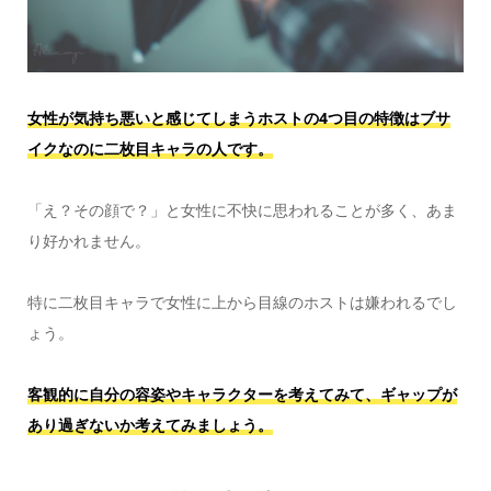
女性が気持ち悪いと感じてしまうホストの4つ目の特徴はブサ
イクなのに二枚目キャラの人です。
「え？その顔で？」と女性に不快に思われることが多く、あま
り好かれません。
特に二枚目キャラで女性に上から目線のホストは嫌われるでし
ょう。
客観的に自分の容姿やキャラクターを考えてみて、ギャップが
あり過ぎないか考えてみましょう。