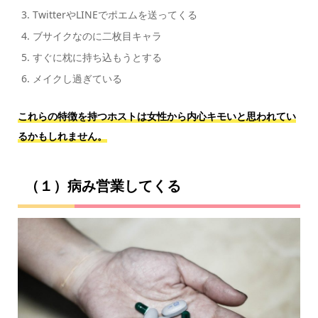
TwitterやLINEでポエムを送ってくる
ブサイクなのに二枚目キャラ
すぐに枕に持ち込もうとする
メイクし過ぎている
これらの特徴を持つホストは女性から内心キモいと思われてい
るかもしれません。
（１）病み営業してくる