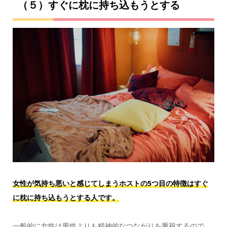
（５）すぐに枕に持ち込もうとする
女性が気持ち悪いと感じてしまうホストの5つ目の特徴はすぐ
に枕に持ち込もうとする人です。
一般的に女性は男性よりも精神的なつながりを重視するので、