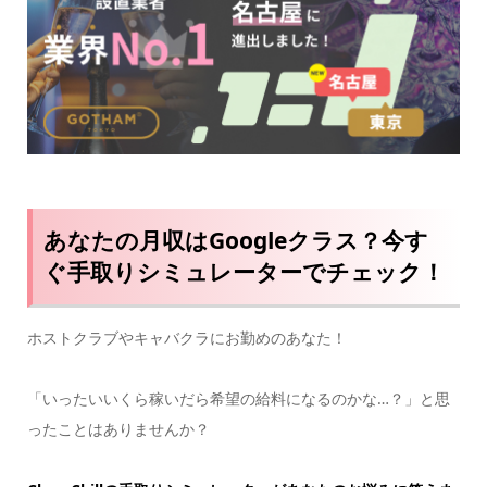
あなたの月収はGoogleクラス？今す
ぐ手取りシミュレーターでチェック！
ホストクラブやキャバクラにお勤めのあなた！
「いったいいくら稼いだら希望の給料になるのかな…？」と思
ったことはありませんか？