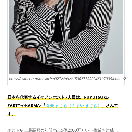
https://twitter.com/masaking927/status/1506271000346107906/photo/2
日本を代表するイケメンホスト7人目は、FUYUTSUKI-
PARTY-/-KARMA-『
降矢 まさき（ふるや まさき）
』さんで
す。
ホスト史上最高額の年間売上5億2000万という偉業を達成し