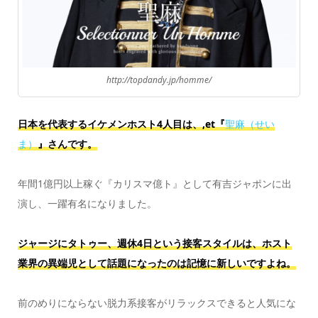
http://topdandy.jp/homme/
日本を代表するイケメンホスト4人目は、,et『
聖麻（せい
ま）
』さんです。
年間1億円以上稼ぐ『カリスマ億ト』として有吉ジャポンに出
演し、一躍有名になりました。
ジャージにタトゥー、週休4日という接客スタイルは、ホスト
業界の異端児として話題になったのは記憶に新しいですよね。
前のめりにならない脱力系接客がリラックスできると人気にな