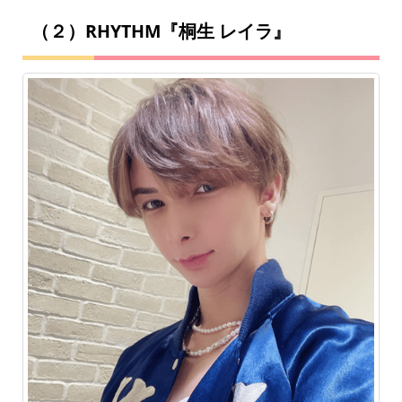
（２）RHYTHM『桐生 レイラ』