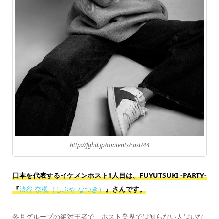
http://fghd.jp/contents/cast/44
日本を代表するイケメンホスト1人目は、FUYUTSUKI -PARTY-
『
渋谷 奈槻（しぶや なつき）
』さんです。
冬月グループの絶対王者で、ホスト業界では知らない人はいな