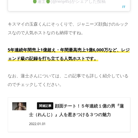
蓮士
(@renji45)がシェアした投稿
キスマイの玉森くんにそっくりで、ジャニーズ顔負けのルック
スなので人気ホストなのも納得ですね。
5年連続年間売上1億超え・年間最高売上1億6,000万など、レジ
ェンド級の記録を打ち立てる人気ホストです。
なお、蓮士さんについては、この記事でも詳しく紹介している
のでチェックしてください。
顔面チート！５年連続１億の男『蓮
士（れんじ）』人を惹きつける３つの魅力
2022.01.01