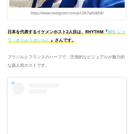
https://www.instagram.com/p/CIIh7q0DMS8/
日本を代表するイケメンホスト2人目は、RHYTHM『
桐生 レイ
ラ（きりゅう れいら）
』さんです。
ブラジルとフランスのハーフで、圧倒的なビジュアルが魅力的
な超人気ホストです。