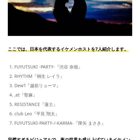
ここでは、日本を代表するイケメンホストを7人紹介します。
FUYUTSUKI -PARTY-『渋谷 奈槻』
RHYTHM『桐生 レイラ』
Dew’l『越前リョーマ』
,et『聖麻』
RESISTANCE『蓮士』
club Leo『平良 翔太』
FUYUTSUKI-PARTY-/-KARMA-『降矢 まさき』
完璧すぎるビジュアルで、夜の世界を盛り上げているイケメン