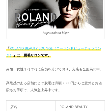
https://roland-bl.jp/
「
ROLAND BEAUTY LOUNGE（ローランドビューティラウン
ジ）
」は、脱毛サロンです。
男性・女性それぞれに店舗を分けており、支店も全国展開中。
高級感のある店舗にヒゲ脱毛は月額3,300円からと意外とお値
段もお手頃で、人気急上昇中です。
店名
ROLAND BEAUTY