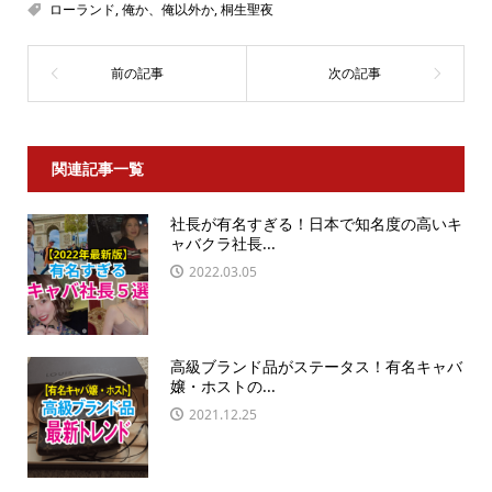
ローランド
,
俺か、俺以外か
,
桐生聖夜
関連記事一覧
社長が有名すぎる！日本で知名度の高いキ
ャバクラ社長...
2022.03.05
高級ブランド品がステータス！有名キャバ
嬢・ホストの...
2021.12.25