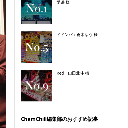
愛逶 様
ドドンパ：蒼木ゆう 様
Red：山田北斗 様
ChamChill編集部のおすすめ記事