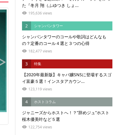
た『冬月 翔（ふゆつき しょ...
195,636 views
2
シャンパンタワー
シャンパンタワーのコールや歌詞はどんなも
の？定番のコール４選と３つの心得
182,477 views
3
特集
【2020年最新版】キャバ嬢SNSに登場するスゴ
イ富豪５選！インスタアカウン...
123,119 views
4
ホストコラム
ジャニーズからホストへ！？”辞めジュ”ホスト
桜木優美叶など５選
122,754 views