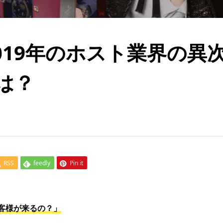
2019年のホスト業界の異
は？
RSS
feedly
Pin it
客様が来るの？」