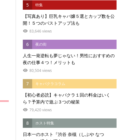
5
特集
【写真あり】巨乳キャバ嬢５選とカップ数を公
開！５つのバストアップ法も
83,646 views
6
夜の街
人生一発逆転も夢じゃない！男性におすすめの
夜の仕事４つ！メリットも
80,504 views
7
キャバクラコラム
【初心者必読】キャバクラ１回の料金はいく
ら？予算内で遊ぶ３つの秘策
79,420 views
8
ホスト特集
日本一のホスト『渋谷 奈槻（しぶや なつ