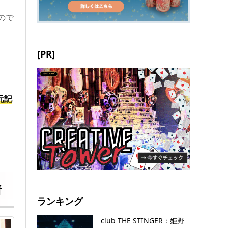
ので
[PR]
元記
着
ランキング
club THE STINGER：姫野