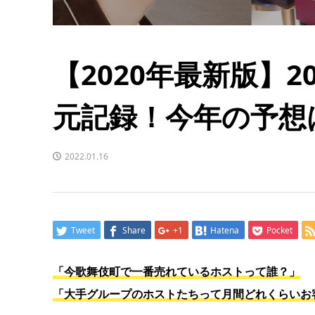
【2020年最新版】
元記録！今年の予想
2022.01.16
Tweet
Share
+1
Hatena
Pocket
「今歌舞伎町で一番売れているホストって誰？」
「大手グループのホストたちって月間どれくらいお