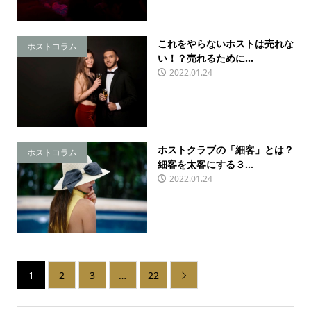
これをやらないホストは売れな
ホストコラム
い！？売れるために...
2022.01.24
ホストクラブの「細客」とは？
ホストコラム
細客を太客にする３...
2022.01.24
1
2
3
…
22
