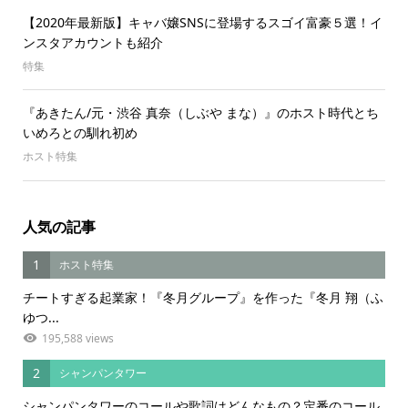
【2020年最新版】キャバ嬢SNSに登場するスゴイ富豪５選！イ
ンスタアカウントも紹介
特集
『あきたん/元・渋谷 真奈（しぶや まな）』のホスト時代とち
いめろとの馴れ初め
ホスト特集
人気の記事
1
ホスト特集
チートすぎる起業家！『冬月グループ』を作った『冬月 翔（ふ
ゆつ...
195,588 views
2
シャンパンタワー
シャンパンタワーのコールや歌詞はどんなもの？定番のコール