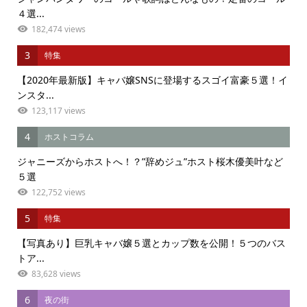
４選...
182,474 views
3
特集
【2020年最新版】キャバ嬢SNSに登場するスゴイ富豪５選！イ
ンスタ...
123,117 views
4
ホストコラム
ジャニーズからホストへ！？”辞めジュ”ホスト桜木優美叶など
５選
122,752 views
5
特集
【写真あり】巨乳キャバ嬢５選とカップ数を公開！５つのバス
トア...
83,628 views
6
夜の街