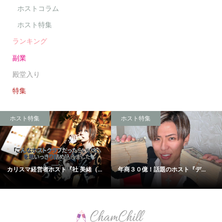
ホストコラム
ホスト特集
ランキング
副業
殿堂入り
特集
ホスト特集
ホスト特集
カリスマ経営者ホスト『社 美緒（...
年商３０億！話題のホスト『デ...