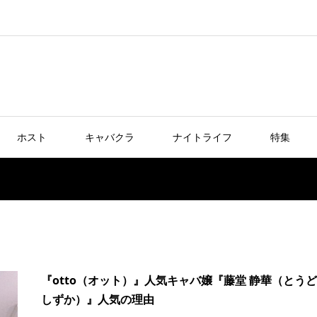
ホスト
キャバクラ
ナイトライフ
特集
『otto（オット）』人気キャバ嬢『藤堂 静華（とう
しずか）』人気の理由