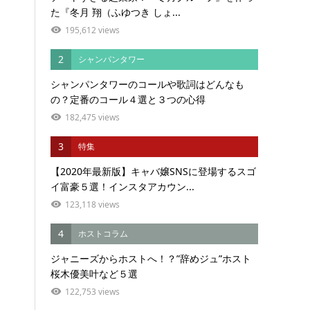
た『冬月 翔（ふゆつき しょ...
195,612 views
2
シャンパンタワー
シャンパンタワーのコールや歌詞はどんなも
の？定番のコール４選と３つの心得
182,475 views
3
特集
【2020年最新版】キャバ嬢SNSに登場するスゴ
イ富豪５選！インスタアカウン...
123,118 views
4
ホストコラム
ジャニーズからホストへ！？”辞めジュ”ホスト
桜木優美叶など５選
122,753 views