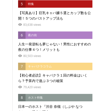
5
特集
【写真あり】巨乳キャバ嬢５選とカップ数を公
開！５つのバストアップ法も
83,638 views
6
夜の街
人生一発逆転も夢じゃない！男性におすすめの
夜の仕事４つ！メリットも
80,503 views
7
キャバクラコラム
【初心者必読】キャバクラ１回の料金はいく
ら？予算内で遊ぶ３つの秘策
79,420 views
8
ホスト特集
日本一のホスト『渋谷 奈槻（しぶや なつ