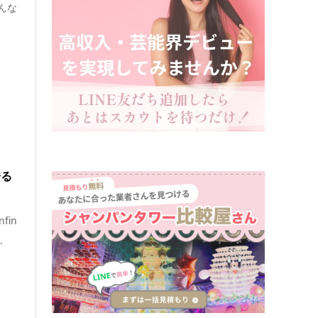
んな
誇る
fin
.