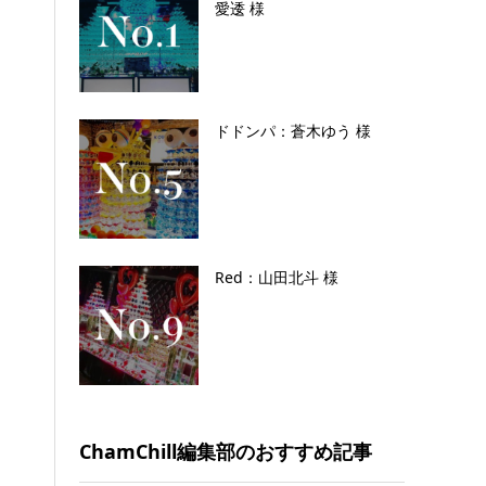
愛逶 様
ドドンパ：蒼木ゆう 様
Red：山田北斗 様
ChamChill編集部のおすすめ記事