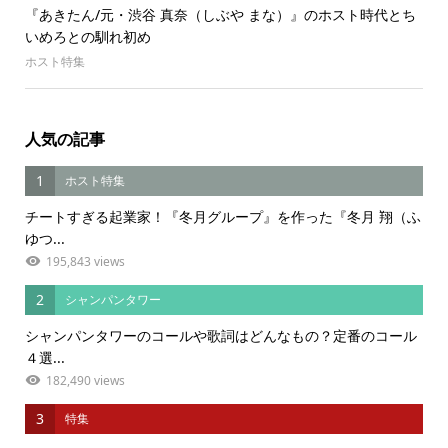
『あきたん/元・渋谷 真奈（しぶや まな）』のホスト時代とち
いめろとの馴れ初め
ホスト特集
人気の記事
1
ホスト特集
チートすぎる起業家！『冬月グループ』を作った『冬月 翔（ふ
ゆつ...
195,843 views
2
シャンパンタワー
シャンパンタワーのコールや歌詞はどんなもの？定番のコール
４選...
182,490 views
3
特集