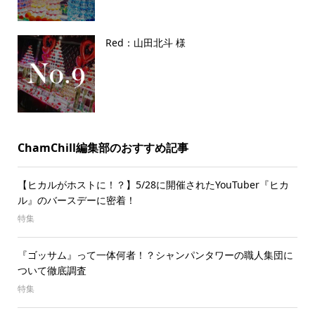
Red：山田北斗 様
ChamChill編集部のおすすめ記事
【ヒカルがホストに！？】5/28に開催されたYouTuber『ヒカ
ル』のバースデーに密着！
特集
『ゴッサム』って一体何者！？シャンパンタワーの職人集団に
ついて徹底調査
特集