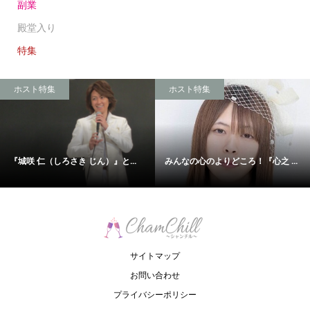
副業
殿堂入り
特集
ホスト特集
ホスト特集
『城咲 仁（しろさき じん）』と...
みんなの心のよりどころ！『心之 ...
サイトマップ
お問い合わせ
プライバシーポリシー