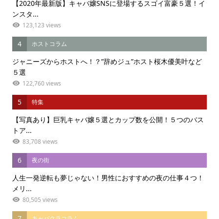
【2020年最新版】キャバ嬢SNSに登場するスゴイ富豪５選！イ
ンスタ...
123,123 views
4
ホストコラム
ジャニーズからホストへ！？”辞めジュ”ホスト桜木優美叶など
５選
122,760 views
5
特集
【写真あり】巨乳キャバ嬢５選とカップ数を公開！５つのバス
トア...
83,708 views
6
夜の街
人生一発逆転も夢じゃない！男性におすすめの夜の仕事４つ！
メリ...
80,505 views
7
キャバクラコラム