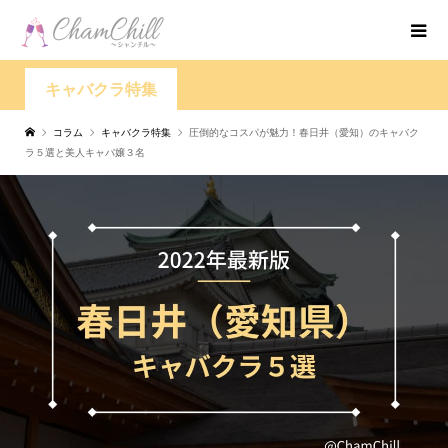
キャバクラ特集
コラム
キャバクラ特集
圧倒的なコスパが魅力！春日井（愛知）のキャバク
ラ５選と美人キャバ嬢３名