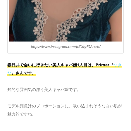
https://www.instagram.com/p/CXxyE9Arceh/
春日井で会いに行きたい美人キャバ嬢1人目は、Primer『
つき
な
』さんです。
知的な雰囲気の漂う美人キャバ嬢です。
モデル顔負けのプロポーションに、吸い込まれそうな白い肌が
魅力的ですね。