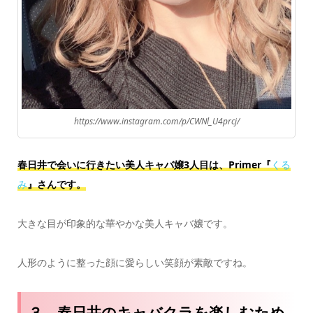
https://www.instagram.com/p/CWNl_U4prcj/
春日井で会いに行きたい美人キャバ嬢3人目は、Primer『
くる
み
』さんです。
大きな目が印象的な華やかな美人キャバ嬢です。
人形のように整った顔に愛らしい笑顔が素敵ですね。
３．春日井のキャバクラを楽しむため