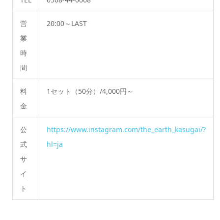
営
20:00～LAST
業
時
間
料
1セット（50分）/4,000円～
金
公
https://www.instagram.com/the_earth_kasugai/?
式
hl=ja
サ
イ
ト