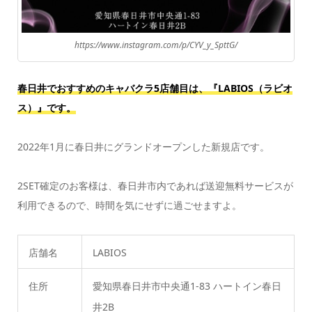
https://www.instagram.com/p/CYV_y_SpttG/
春日井でおすすめのキャバクラ5店舗目は、『LABIOS（ラビオ
ス）』
です。
2022年1月に春日井にグランドオープンした新規店です。
2SET確定のお客様は、春日井市内であれば送迎無料サービスが
利用できるので、時間を気にせずに過ごせますよ。
店舗名
LABIOS
住所
愛知県春日井市中央通1-83 ハートイン春日
井2B