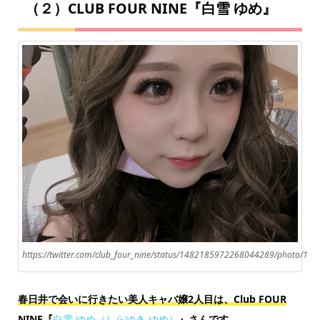
（２）CLUB FOUR NINE『白雪 ゆめ』
https://twitter.com/club_four_nine/status/1482185972268044289/photo/1
春日井で会いに行きたい美人キャバ嬢2人目は、Club FOUR
NINE『
白雪 ゆめ（しらゆき ゆめ）
』さんです。