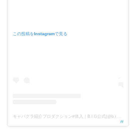
この投稿をInstagramで見る
キャバクラ紹介プロダクション#体入｜B.I.G公式(@b.i.g__official)がシェアした投稿