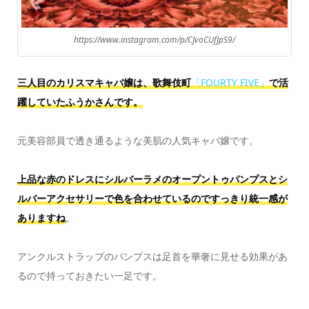
https://www.instagram.com/p/CJvoCUfJpS9/
三人目のカリスマキャバ嬢は、歌舞伎町
「FOURTY FIVE」
で活
躍していたふうかさんです。
元美容部員で透き通るような美肌の人気キャバ嬢です。
上品な赤のドレスにシルバーラメのオープントゥパンプスとシ
ルバーアクセサリーで色を合わせているのですっきり統一感が
ありますね
。
アンクルストラップのパンプスは足首を華奢に見せる効果があ
るので持っておきたい一足です。