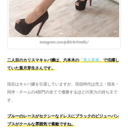
instagram.com/p/B3rbrIVnd9L/
二人目のカリスマキャバ嬢は、六本木の
「美人茶屋」
で活躍し
ていた葉月芽生さんです。
現在はキャバ嬢を引退していますが、現役時代は売上・指名・
同伴・チームの4部門の全てで優勝するほどの実力の持ち主で
す。
ブルーのレースがセクシーなドレスにブラックのビジューパン
プスがクールな雰囲気で素敵ですね。