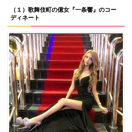
（１）歌舞伎町の億女『一条響』のコー
ディネート