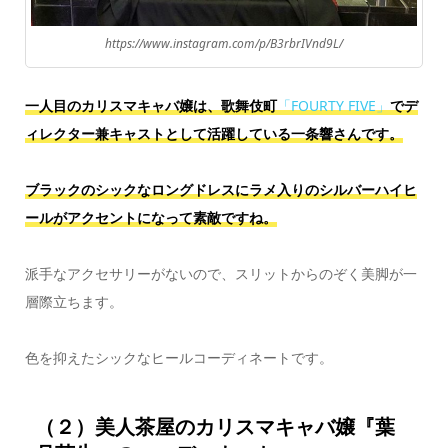
https://www.instagram.com/p/B3rbrIVnd9L/
一人目のカリスマキャバ嬢は、歌舞伎町
「FOURTY FIVE」
でデ
ィレクター兼キャストとして活躍している一条響さんです。
ブラックのシックなロングドレスにラメ入りのシルバーハイヒ
ールがアクセントになって素敵ですね。
派手なアクセサリーがないので、スリットからのぞく美脚が一
層際立ちます。
色を抑えたシックなヒールコーディネートです。
（２）美人茶屋のカリスマキャバ嬢『葉