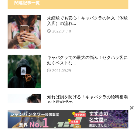
関連記事一覧
未経験でも安心！キャバクラの体入（体験
入店）の流れ...
2022.01.10
キャバクラでの最大の悩み！セクハラ客に
効くベストな...
2021.09.29
知れば損を防げる！キャバクラの給料相場
＆出費相場の...
×
2021.10.10