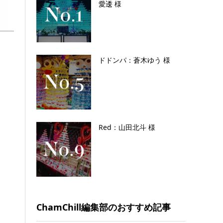
愛逶 様
ドドンパ：蒼木ゆう 様
Red：山田北斗 様
ChamChill編集部のおすすめ記事