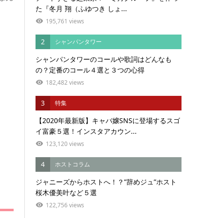
た『冬月 翔（ふゆつき しょ...
195,761 views
2
シャンパンタワー
シャンパンタワーのコールや歌詞はどんなも
の？定番のコール４選と３つの心得
182,482 views
3
特集
【2020年最新版】キャバ嬢SNSに登場するスゴ
イ富豪５選！インスタアカウン...
123,120 views
4
ホストコラム
ジャニーズからホストへ！？”辞めジュ”ホスト
桜木優美叶など５選
122,756 views