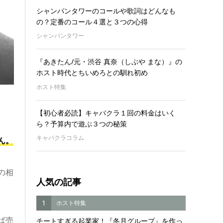
シャンパンタワーのコールや歌詞はどんなも
の？定番のコール４選と３つの心得
シャンパンタワー
『あきたん/元・渋谷 真奈（しぶや まな）』の
ホスト時代とちいめろとの馴れ初め
ホスト特集
【初心者必読】キャバクラ１回の料金はいく
ら？予算内で遊ぶ３つの秘策
キャバクラコラム
ん。
の相
人気の記事
1
ホスト特集
ば売
チートすぎる起業家！『冬月グループ』を作っ