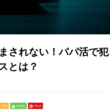
まされない！パパ活で犯
スとは？
RSS
feedly
Pin it