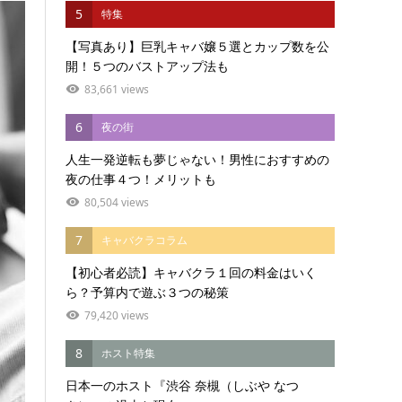
5
特集
【写真あり】巨乳キャバ嬢５選とカップ数を公
開！５つのバストアップ法も
83,661 views
6
夜の街
人生一発逆転も夢じゃない！男性におすすめの
夜の仕事４つ！メリットも
80,504 views
7
キャバクラコラム
【初心者必読】キャバクラ１回の料金はいく
ら？予算内で遊ぶ３つの秘策
79,420 views
8
ホスト特集
日本一のホスト『渋谷 奈槻（しぶや なつ