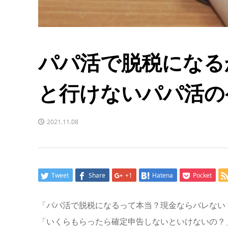
パパ活で脱税になる
と行けないパパ活の
2021.11.08
Tweet
Share
+1
Hatena
Pocket
「パパ活で脱税になるって本当？現金ならバレない
「いくらもらったら確定申告しないといけないの？