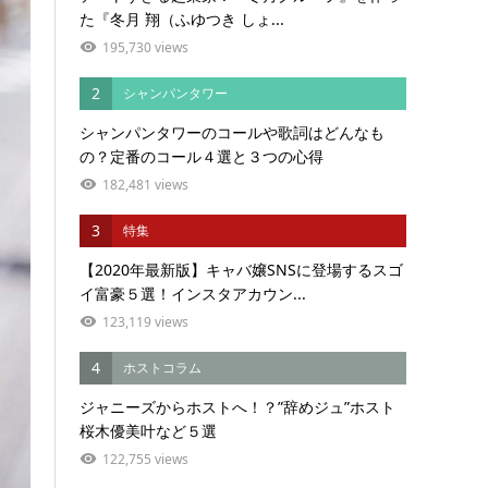
た『冬月 翔（ふゆつき しょ...
195,730 views
2
シャンパンタワー
シャンパンタワーのコールや歌詞はどんなも
の？定番のコール４選と３つの心得
182,481 views
3
特集
【2020年最新版】キャバ嬢SNSに登場するスゴ
イ富豪５選！インスタアカウン...
123,119 views
4
ホストコラム
ジャニーズからホストへ！？”辞めジュ”ホスト
桜木優美叶など５選
122,755 views