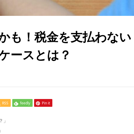
かも！税金を支払わない
ケースとは？
RSS
feedly
Pin it
？」
」