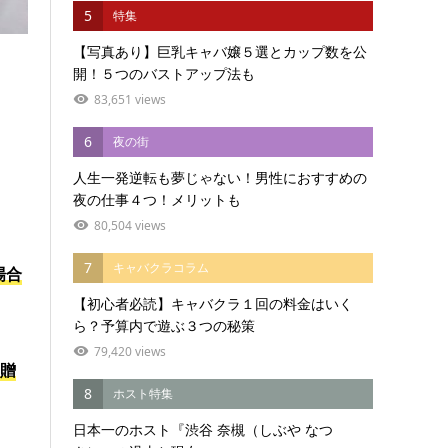
5
特集
【写真あり】巨乳キャバ嬢５選とカップ数を公
開！５つのバストアップ法も
83,651 views
6
夜の街
人生一発逆転も夢じゃない！男性におすすめの
夜の仕事４つ！メリットも
80,504 views
7
キャバクラコラム
場合
【初心者必読】キャバクラ１回の料金はいく
ら？予算内で遊ぶ３つの秘策
79,420 views
円贈
8
ホスト特集
日本一のホスト『渋谷 奈槻（しぶや なつ