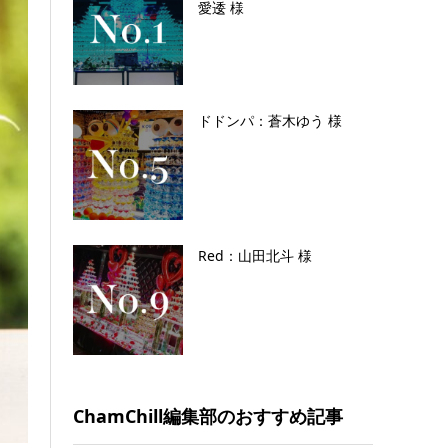
愛逶 様
ドドンパ：蒼木ゆう 様
Red：山田北斗 様
ChamChill編集部のおすすめ記事